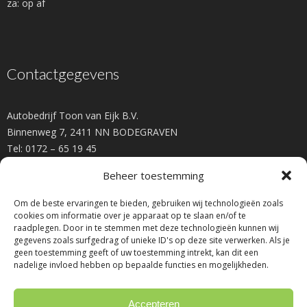
za: op af
Contactgegevens
Autobedrijf Toon van Eijk B.V.
Binnenweg 7, 2411 NN BODEGRAVEN
Tel: 0172 – 65 19 45
info@toonvaneijk.nl
Beheer toestemming
Om de beste ervaringen te bieden, gebruiken wij technologieën zoals
cookies om informatie over je apparaat op te slaan en/of te
raadplegen. Door in te stemmen met deze technologieën kunnen wij
gegevens zoals surfgedrag of unieke ID's op deze site verwerken. Als je
geen toestemming geeft of uw toestemming intrekt, kan dit een
nadelige invloed hebben op bepaalde functies en mogelijkheden.
Accepteren