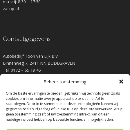
ma-vrij: 8:30 – 17:30
za: op af
Contactgegevens
Autobedrijf Toon van Eijk B.V.
Binnenweg 7, 2411 NN BODEGRAVEN
Tel: 0172 – 65 19 45
info@toonvaneijk.nl
Beheer toestemming
Om de beste ervaringen te bieden, gebruiken wij technologieën zoals
cookies om informatie over je apparaat op te slaan en/of te
raadplegen. Door in te stemmen met deze technologieën kunnen wij
gegevens zoals surfgedrag of unieke ID's op deze site verwerken. Als je
geen toestemming geeft of uw toestemming intrekt, kan dit een
nadelige invloed hebben op bepaalde functies en mogelijkheden.