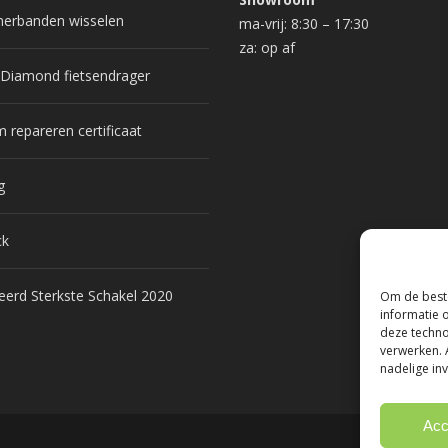
erbanden wisselen
ma-vrij: 8:30 – 17:30
za: op af
 Diamond fietsendrager
repareren certificaat
g
ck
erd Sterkste Schakel 2020
Om de beste
informatie 
deze techno
verwerken. 
nadelige in
Acc