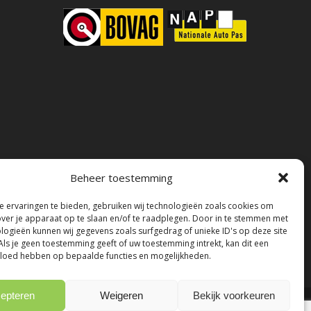
Beheer toestemming
 ervaringen te bieden, gebruiken wij technologieën zoals cookies om
over je apparaat op te slaan en/of te raadplegen. Door in te stemmen met
logieën kunnen wij gegevens zoals surfgedrag of unieke ID's op deze site
Als je geen toestemming geeft of uw toestemming intrekt, kan dit een
vloed hebben op bepaalde functies en mogelijkheden.
epteren
Weigeren
Bekijk voorkeuren