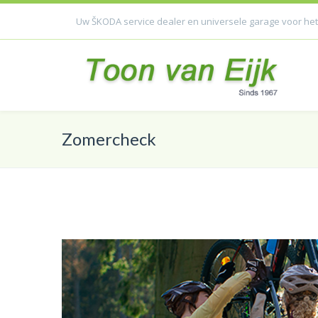
Uw ŠKODA service dealer en universele garage voor het
Zomercheck