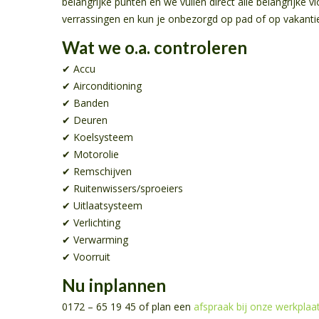
belangrijke punten en we vullen direct alle belangrijke
verrassingen en kun je onbezorgd op pad of op vakanti
Wat we o.a. controleren
✔ Accu
✔ Airconditioning
✔ Banden
✔ Deuren
✔ Koelsysteem
✔ Motorolie
✔ Remschijven
✔ Ruitenwissers/sproeiers
✔ Uitlaatsysteem
✔ Verlichting
✔ Verwarming
✔ Voorruit
Nu inplannen
0172 – 65 19 45 of plan een
afspraak bij onze werkplaat