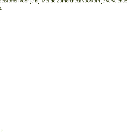
 vloeistoffen voor je bij. Met de Zomercheck voorkom je vervelende
e.
s.