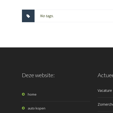
No tags.
Deze website:
Actue
Vacatur
home
Zomerch
auto kopen